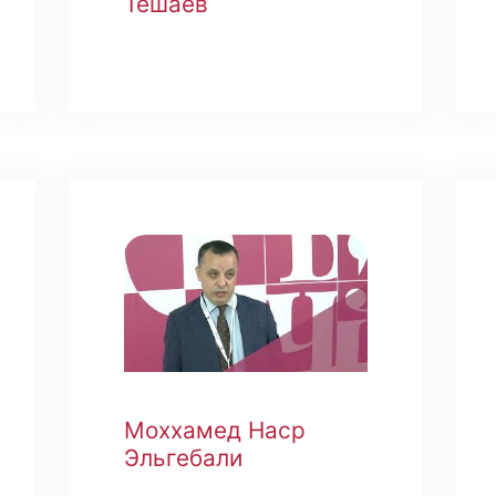
Тешаев
Моххамед Наср
Эльгебали