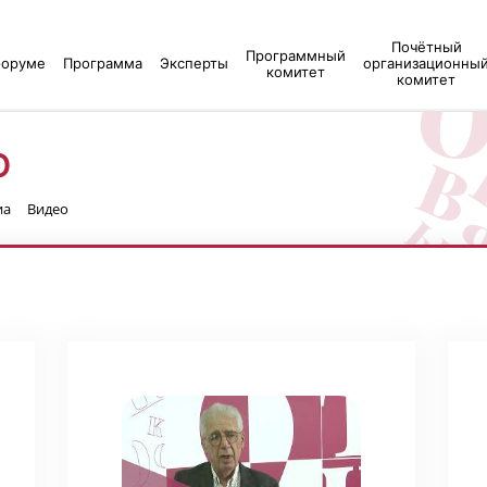
Почётный
Программный
форуме
Программа
Эксперты
организационны
комитет
комитет
О
иа
Видео