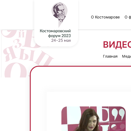
О Костомарове
О 
ВИДЕ
Главная
Мед