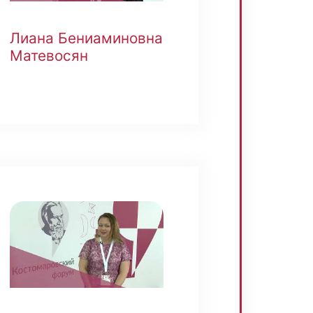
Лиана Бениаминовна
Матевосян