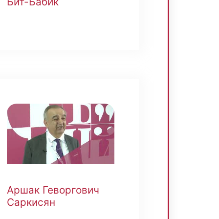
Бит-Бабик
Аршак Геворгович
Саркисян