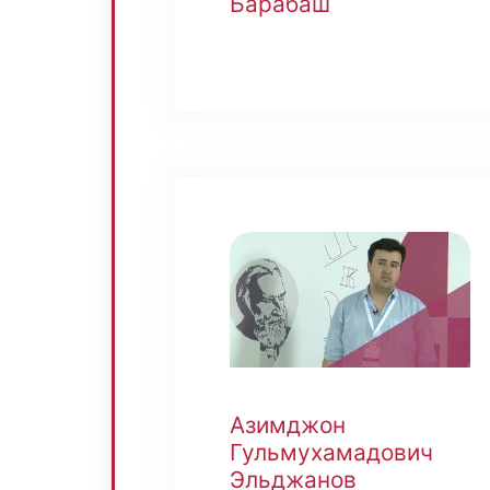
Барабаш
Азимджон
Гульмухамадович
Эльджанов