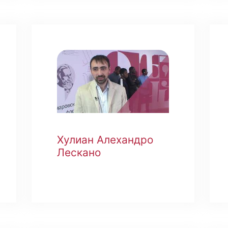
Хулиан Алехандро
Лескано