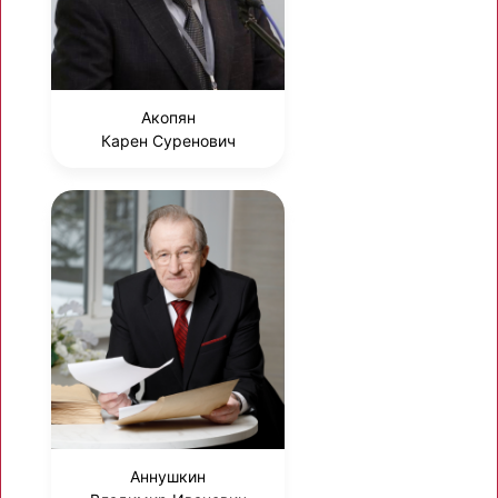
Акопян
Карен Суренович
Аннушкин