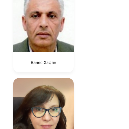
Ванес Хафян