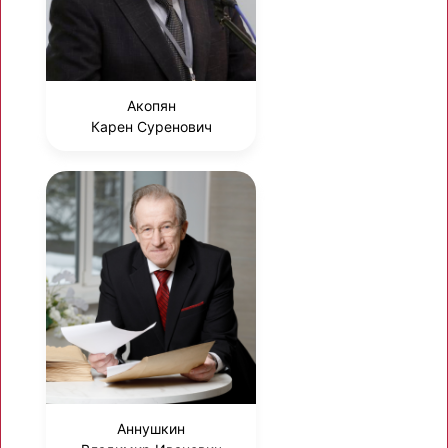
Акопян
Карен Суренович
Аннушкин