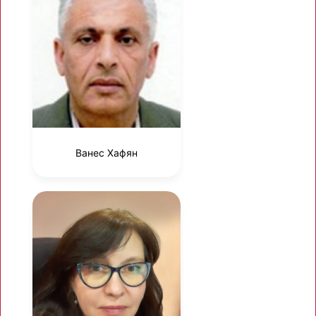
Ванес Хафян