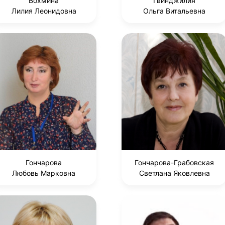
Вохмина
Гвинджилия
Лилия Леонидовна
Ольга Витальевна
Гончарова
Гончарова-Грабовская
Любовь Марковна
Светлана Яковлевна