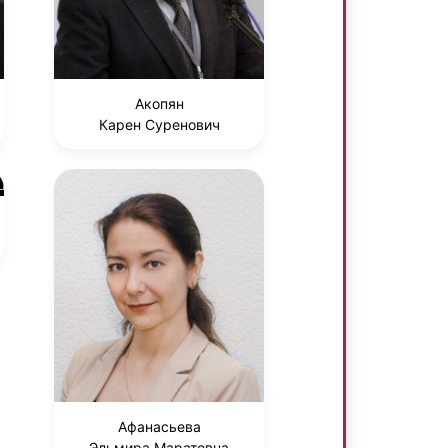
Акопян
Карен Суренович
Афанасьева
Эльмира Маратовна