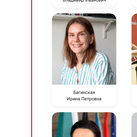
Багинская
Ирина Петровна