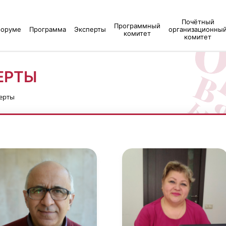
Почётный
Программный
форуме
Программа
Эксперты
организационны
комитет
комитет
ЕРТЫ
ерты