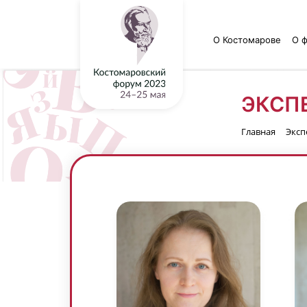
О Костомарове
О 
ЭКСП
Главная
Эксп