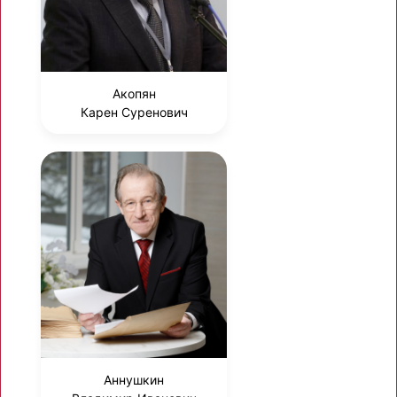
Акопян
Карен Суренович
Аннушкин