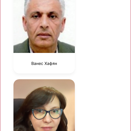
Ванес Хафян