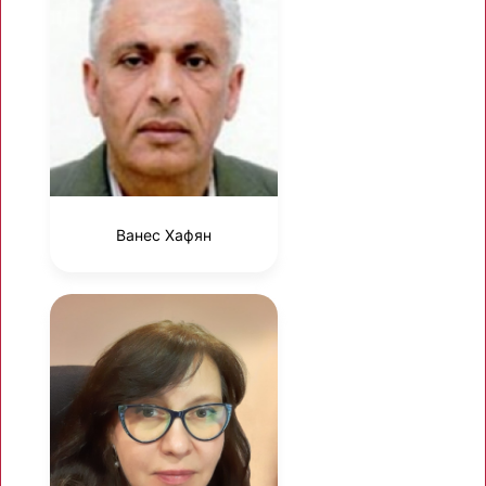
Ванес Хафян