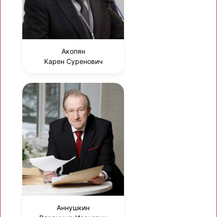
Акопян
Карен Суренович
Аннушкин