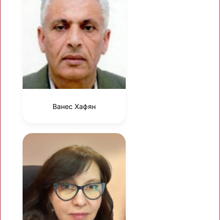
Ванес Хафян