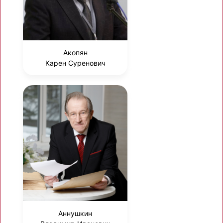
Акопян
Карен Суренович
Аннушкин