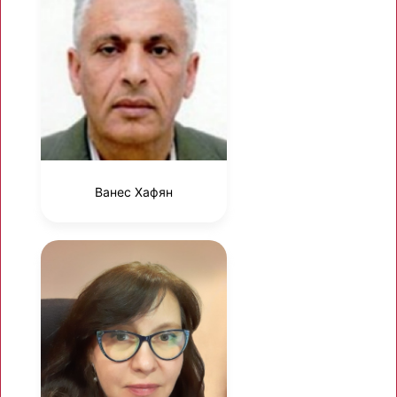
Ванес Хафян