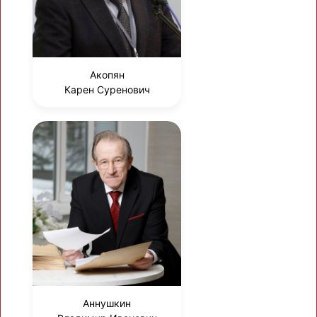
Акопян
Карен Суренович
Аннушкин