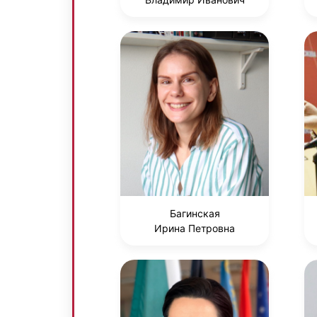
Багинская
Ирина Петровна