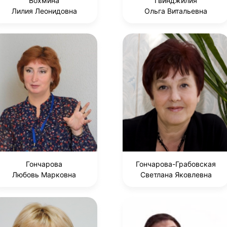
Вохмина
Гвинджилия
Лилия Леонидовна
Ольга Витальевна
Гончарова
Гончарова-Грабовская
Любовь Марковна
Светлана Яковлевна