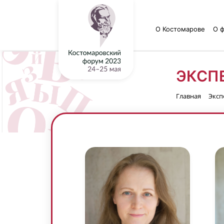
О Костомарове
О 
ЭКСП
Главная
Эксп