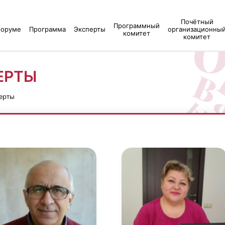
Почётный
Программный
форуме
Программа
Эксперты
организационны
комитет
комитет
ЕРТЫ
ерты