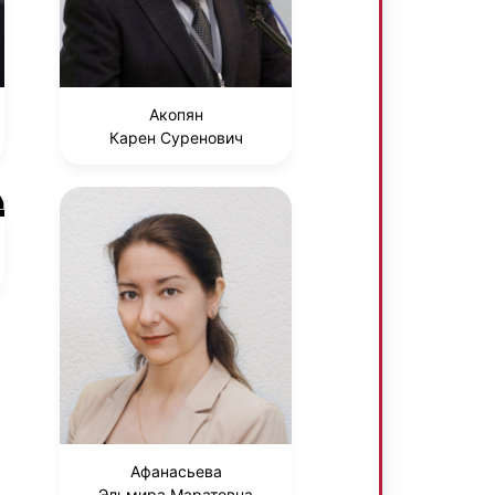
Акопян
Карен Суренович
Афанасьева
Эльмира Маратовна