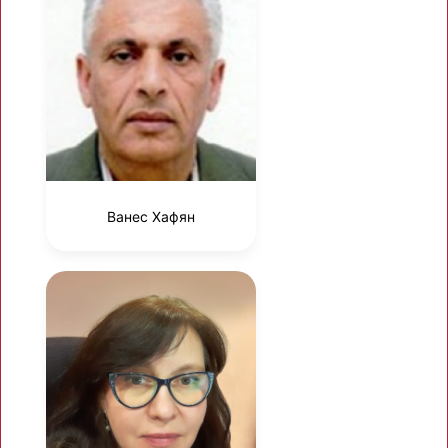
Ванес Хафян