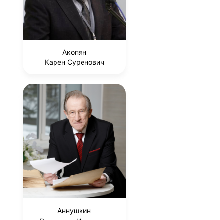
Акопян
Карен Суренович
Аннушкин