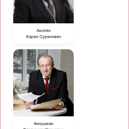
Акопян
Карен Суренович
Аннушкин