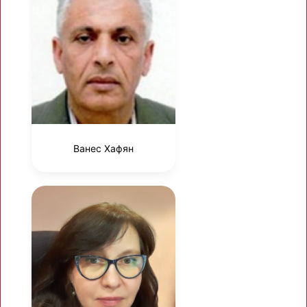
Ванес Хафян