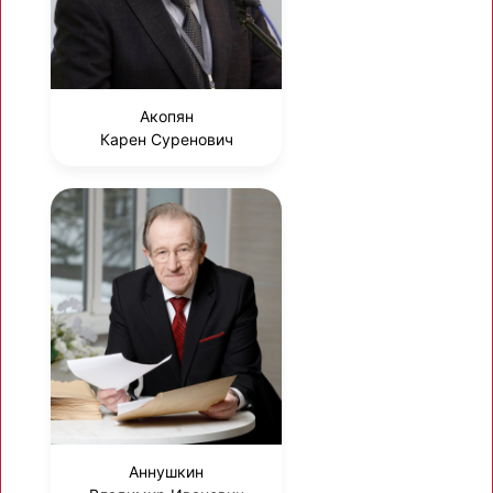
Акопян
Карен Суренович
Аннушкин