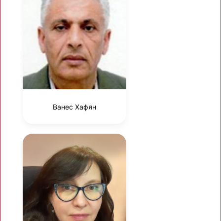
Ванес Хафян