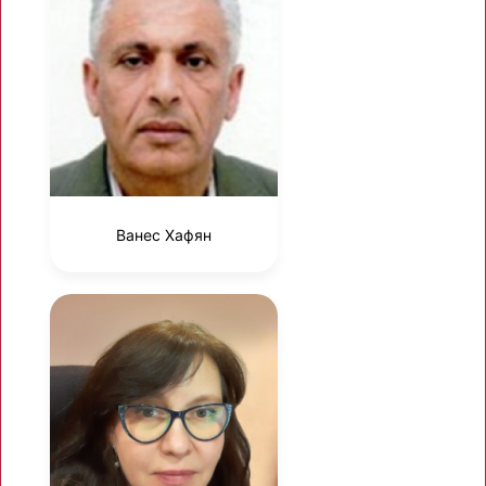
Ванес Хафян