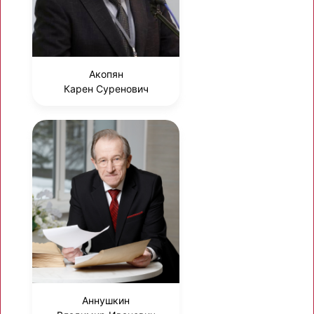
Акопян
Карен Суренович
Аннушкин