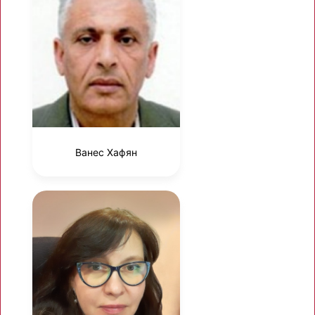
Ванес Хафян