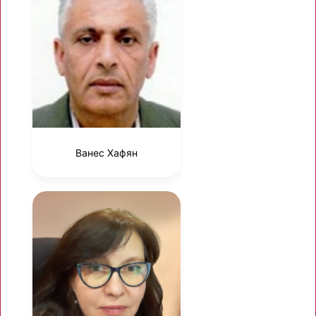
Ванес Хафян