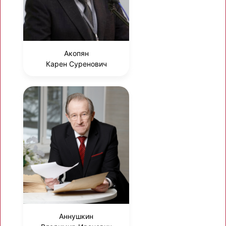
Акопян
Карен Суренович
Аннушкин