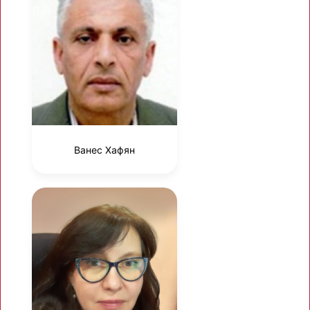
Ванес Хафян