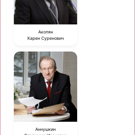
Акопян
Карен Суренович
Аннушкин