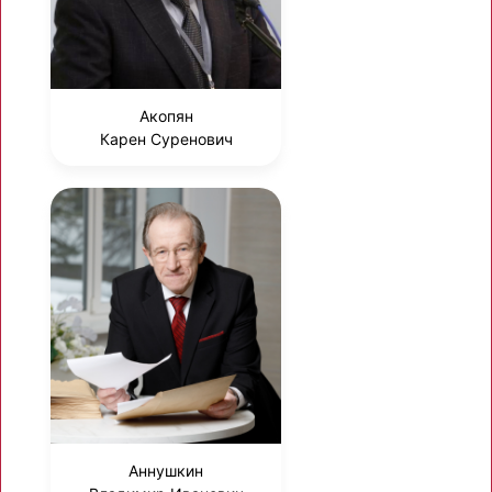
Акопян
Карен Суренович
Аннушкин