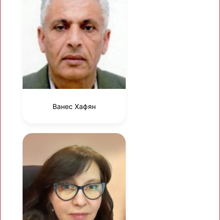
Ванес Хафян