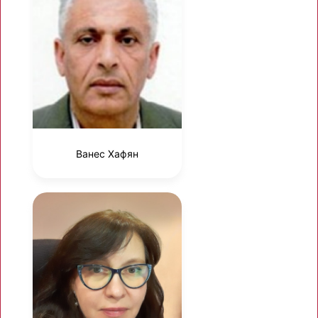
Ванес Хафян