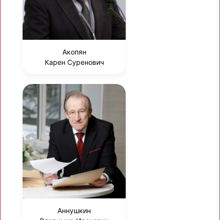
Акопян
Карен Суренович
Аннушкин