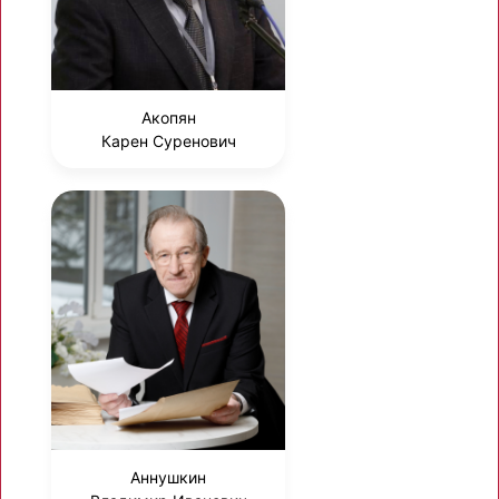
Акопян
Карен Суренович
Аннушкин