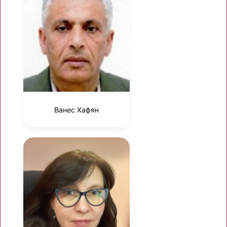
Ванес Хафян