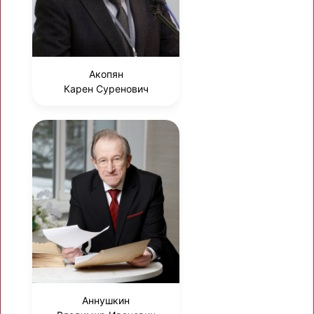
Акопян
Карен Суренович
Аннушкин