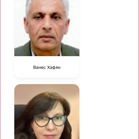
Ванес Хафян