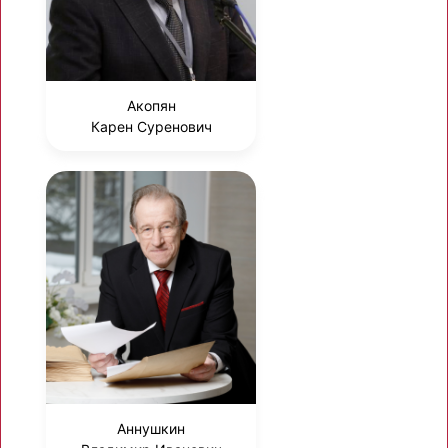
Акопян
Карен Суренович
Аннушкин