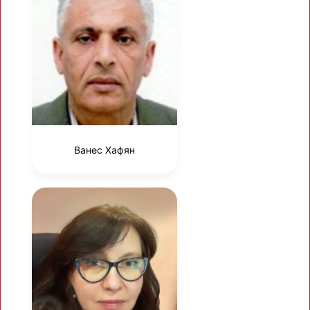
Ванес Хафян