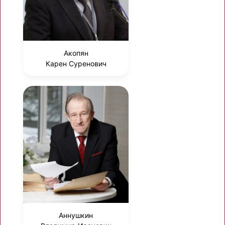
Акопян
Карен Суренович
Аннушкин