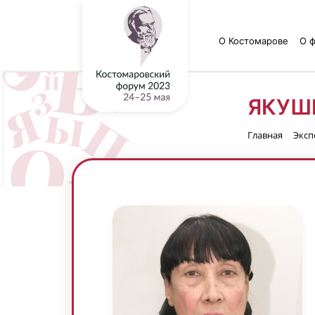
О Костомарове
О 
ЯКУШ
Главная
Эксп