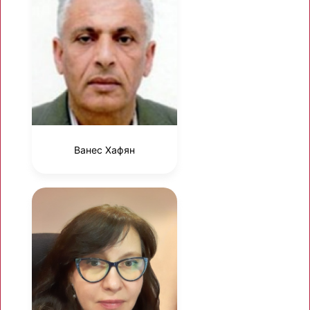
Ванес Хафян