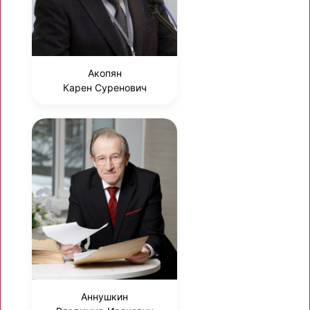
Акопян
Карен Суренович
Аннушкин